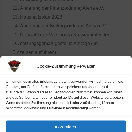
12. Änderung der Finanzordnung Aiena e.V.
13. Haushaltsplan 2023
14. Änderung der Beitragsordnung Aiena e.V.
15. Neuwahl des Vorstands / Kassenprüfenden
16. satzungsgemäß gestellte Anträge (im
Einzelnen aufführen)
18. Verschiedenes / Stimmen aus der
Cookie-Zustimmung verwalten
Mitgliederschaft
19. Schlusswort des Vorsitzenden
Um dir ein optimales Erlebnis zu bieten, verwenden wir Technologien wie
Cookies, um Geräteinformationen zu speichern und/oder darauf
zuzugreifen. Wenn du diesen Technologien zustimmst, können wir Daten
Anbei ist das ausführliche Protokoll zur
wie das Surfverhalten oder eindeutige IDs auf dieser Website verarbeiten.
Wenn du deine Zustimmung nicht erteilst oder zurückziehst, können
Mitlgiedsversammlung.
bestimmte Merkmale und Funktionen beeinträchtigt werden.
Mitgliederversammlung vom 17.09.2022
Akzeptieren